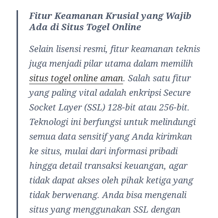
Fitur Keamanan Krusial yang Wajib
Ada di Situs Togel Online
Selain lisensi resmi, fitur keamanan teknis
juga menjadi pilar utama dalam memilih
situs togel online aman
. Salah satu fitur
yang paling vital adalah enkripsi Secure
Socket Layer (SSL) 128-bit atau 256-bit.
Teknologi ini berfungsi untuk melindungi
semua data sensitif yang Anda kirimkan
ke situs, mulai dari informasi pribadi
hingga detail transaksi keuangan, agar
tidak dapat akses oleh pihak ketiga yang
tidak berwenang. Anda bisa mengenali
situs yang menggunakan SSL dengan