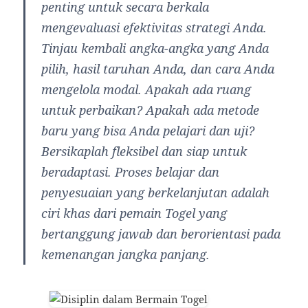
penting untuk secara berkala
mengevaluasi efektivitas strategi Anda.
Tinjau kembali angka-angka yang Anda
pilih, hasil taruhan Anda, dan cara Anda
mengelola modal. Apakah ada ruang
untuk perbaikan? Apakah ada metode
baru yang bisa Anda pelajari dan uji?
Bersikaplah fleksibel dan siap untuk
beradaptasi. Proses belajar dan
penyesuaian yang berkelanjutan adalah
ciri khas dari pemain Togel yang
bertanggung jawab dan berorientasi pada
kemenangan jangka panjang.