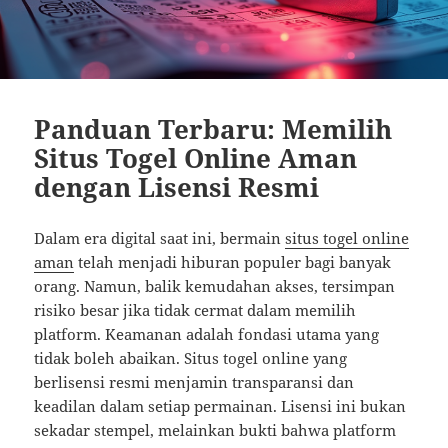
Panduan Terbaru: Memilih
Situs Togel Online Aman
dengan Lisensi Resmi
Dalam era digital saat ini, bermain
situs togel online
aman
telah menjadi hiburan populer bagi banyak
orang. Namun, balik kemudahan akses, tersimpan
risiko besar jika tidak cermat dalam memilih
platform. Keamanan adalah fondasi utama yang
tidak boleh abaikan. Situs togel online yang
berlisensi resmi menjamin transparansi dan
keadilan dalam setiap permainan. Lisensi ini bukan
sekadar stempel, melainkan bukti bahwa platform