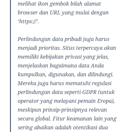
melihat ikon gembok bilah alamat
browser dan URL yang mulai dengan
‘https://’.
Perlindungan data pribadi juga harus
menjadi prioritas. Situs terpercaya akan
memiliki kebijakan privasi yang jelas,
menjelaskan bagaimana data Anda
kumpulkan, digunakan, dan dilindungi.
Mereka juga harus mematuhi regulasi
perlindungan data seperti GDPR (untuk
operator yang melayani pemain Eropa),
meskipun prinsip-prinsipnya relevan
secara global. Fitur keamanan lain yang
sering abaikan adalah otentikasi dua