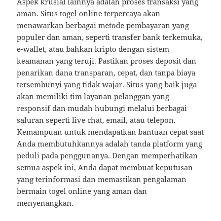
Aspek krusial lainnya adalah proses transaksi yang
aman. Situs togel online terpercaya akan
menawarkan berbagai metode pembayaran yang
populer dan aman, seperti transfer bank terkemuka,
e-wallet, atau bahkan kripto dengan sistem
keamanan yang teruji. Pastikan proses deposit dan
penarikan dana transparan, cepat, dan tanpa biaya
tersembunyi yang tidak wajar. Situs yang baik juga
akan memiliki tim layanan pelanggan yang
responsif dan mudah hubungi melalui berbagai
saluran seperti live chat, email, atau telepon.
Kemampuan untuk mendapatkan bantuan cepat saat
Anda membutuhkannya adalah tanda platform yang
peduli pada penggunanya. Dengan memperhatikan
semua aspek ini, Anda dapat membuat keputusan
yang terinformasi dan memastikan pengalaman
bermain togel online yang aman dan
menyenangkan.