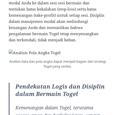
modal Anda ke dalam sesi-sesi bermain dan
tentukan batas kekalahan (stop-loss) serta batas
kemenangan (take-profit) untuk setiap sesi. Disiplin
dalam manajemen modal akan melindungi
keuangan Anda dan memastikan bahwa
pengalaman bermain Togel tetap menyenangkan
dan terkendali, tidak menjadi beban.
Analisis data dan pola angka dapat menjadi bagian dari strategi
Togel yang cerdas.
Pendekatan Logis dan Disiplin
dalam Bermain Togel
Kemenangan dalam Togel, terutama