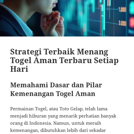
Strategi Terbaik Menang
Togel Aman Terbaru Setiap
Hari
Memahami Dasar dan Pilar
Kemenangan Togel Aman
Permainan Togel, atau Toto Gelap, telah lama
menjadi hiburan yang menarik perhatian banyak
orang di Indonesia. Namun, untuk meraih
kemenangan, dibutuhkan lebih dari sekadar