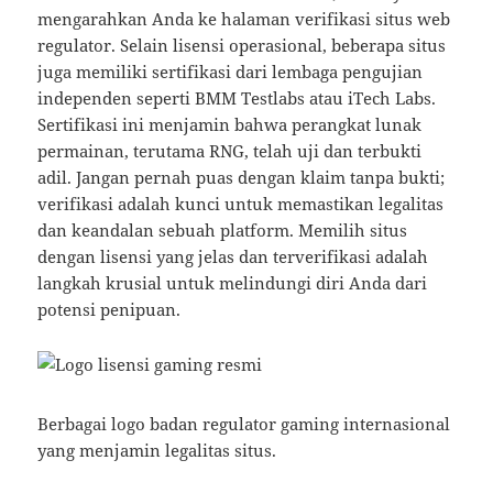
mengarahkan Anda ke halaman verifikasi situs web
regulator. Selain lisensi operasional, beberapa situs
juga memiliki sertifikasi dari lembaga pengujian
independen seperti BMM Testlabs atau iTech Labs.
Sertifikasi ini menjamin bahwa perangkat lunak
permainan, terutama RNG, telah uji dan terbukti
adil. Jangan pernah puas dengan klaim tanpa bukti;
verifikasi adalah kunci untuk memastikan legalitas
dan keandalan sebuah platform. Memilih situs
dengan lisensi yang jelas dan terverifikasi adalah
langkah krusial untuk melindungi diri Anda dari
potensi penipuan.
Berbagai logo badan regulator gaming internasional
yang menjamin legalitas situs.