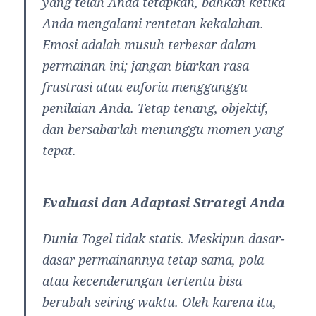
yang telah Anda tetapkan, bahkan ketika
Anda mengalami rentetan kekalahan.
Emosi adalah musuh terbesar dalam
permainan ini; jangan biarkan rasa
frustrasi atau euforia mengganggu
penilaian Anda. Tetap tenang, objektif,
dan bersabarlah menunggu momen yang
tepat.
Evaluasi dan Adaptasi Strategi Anda
Dunia Togel tidak statis. Meskipun dasar-
dasar permainannya tetap sama, pola
atau kecenderungan tertentu bisa
berubah seiring waktu. Oleh karena itu,