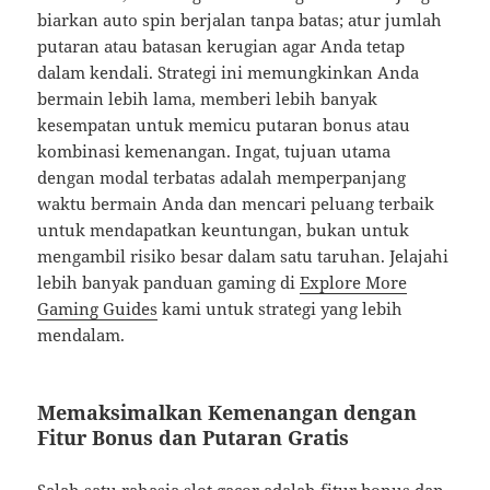
biarkan auto spin berjalan tanpa batas; atur jumlah
putaran atau batasan kerugian agar Anda tetap
dalam kendali. Strategi ini memungkinkan Anda
bermain lebih lama, memberi lebih banyak
kesempatan untuk memicu putaran bonus atau
kombinasi kemenangan. Ingat, tujuan utama
dengan modal terbatas adalah memperpanjang
waktu bermain Anda dan mencari peluang terbaik
untuk mendapatkan keuntungan, bukan untuk
mengambil risiko besar dalam satu taruhan. Jelajahi
lebih banyak panduan gaming di
Explore More
Gaming Guides
kami untuk strategi yang lebih
mendalam.
Memaksimalkan Kemenangan dengan
Fitur Bonus dan Putaran Gratis
Salah satu rahasia slot gacor adalah fitur bonus dan