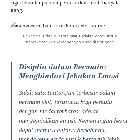
signifikan tanpa mempertaruhkan lebih banyak
uang.
Fitur bonus dan putaran gratis adalah kunci untuk
memaksimalkan kemenangan Anda di slot gacor.
Disiplin dalam Bermain:
Menghindari Jebakan Emosi
Salah satu tantangan terbesar dalam
bermain slot, terutama bagi pemula
dengan modal terbatas, adalah
mengendalikan emosi. Kemenangan besar
dapat memicu euforia berlebihan,
mendorong Anda untuk bertaruh lebih