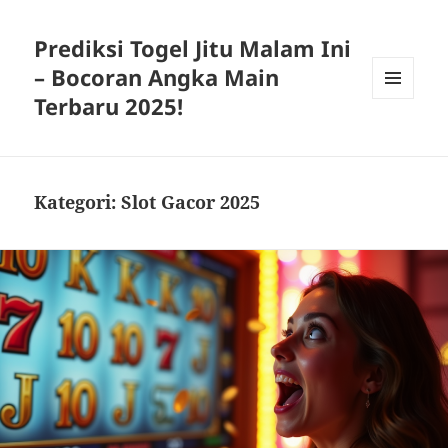
Prediksi Togel Jitu Malam Ini
– Bocoran Angka Main
Terbaru 2025!
MENU
DAN
WIDGET
Kategori:
Slot Gacor 2025