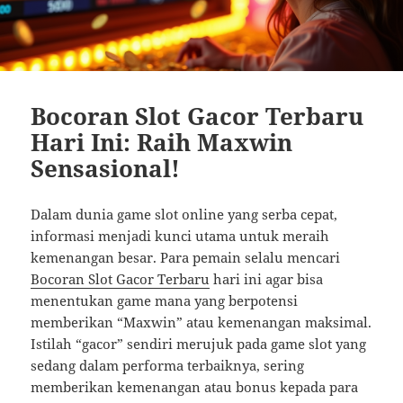
Bocoran Slot Gacor Terbaru
Hari Ini: Raih Maxwin
Sensasional!
Dalam dunia game slot online yang serba cepat,
informasi menjadi kunci utama untuk meraih
kemenangan besar. Para pemain selalu mencari
Bocoran Slot Gacor Terbaru
hari ini agar bisa
menentukan game mana yang berpotensi
memberikan “Maxwin” atau kemenangan maksimal.
Istilah “gacor” sendiri merujuk pada game slot yang
sedang dalam performa terbaiknya, sering
memberikan kemenangan atau bonus kepada para