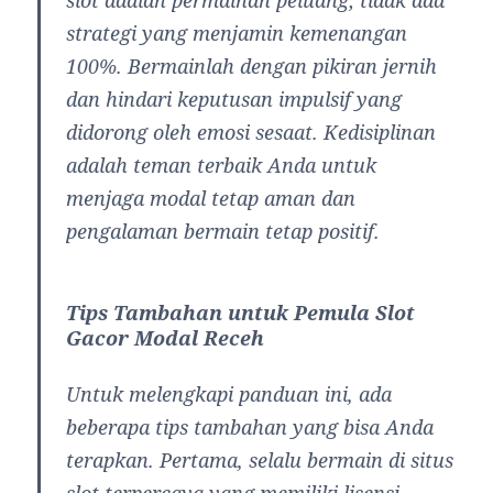
strategi yang menjamin kemenangan
100%. Bermainlah dengan pikiran jernih
dan hindari keputusan impulsif yang
didorong oleh emosi sesaat. Kedisiplinan
adalah teman terbaik Anda untuk
menjaga modal tetap aman dan
pengalaman bermain tetap positif.
Tips Tambahan untuk Pemula Slot
Gacor Modal Receh
Untuk melengkapi panduan ini, ada
beberapa tips tambahan yang bisa Anda
terapkan. Pertama, selalu bermain di situs
slot terpercaya yang memiliki lisensi