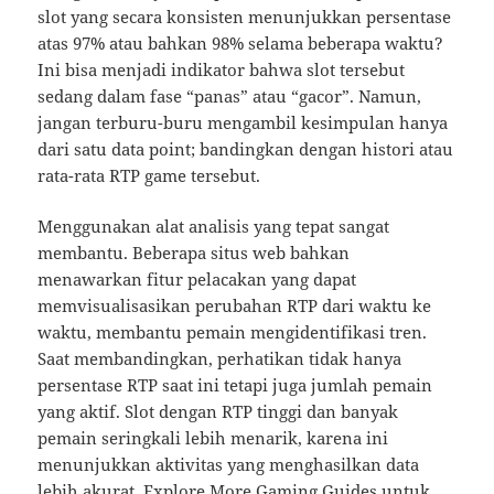
slot yang secara konsisten menunjukkan persentase
atas 97% atau bahkan 98% selama beberapa waktu?
Ini bisa menjadi indikator bahwa slot tersebut
sedang dalam fase “panas” atau “gacor”. Namun,
jangan terburu-buru mengambil kesimpulan hanya
dari satu data point; bandingkan dengan histori atau
rata-rata RTP game tersebut.
Menggunakan alat analisis yang tepat sangat
membantu. Beberapa situs web bahkan
menawarkan fitur pelacakan yang dapat
memvisualisasikan perubahan RTP dari waktu ke
waktu, membantu pemain mengidentifikasi tren.
Saat membandingkan, perhatikan tidak hanya
persentase RTP saat ini tetapi juga jumlah pemain
yang aktif. Slot dengan RTP tinggi dan banyak
pemain seringkali lebih menarik, karena ini
menunjukkan aktivitas yang menghasilkan data
lebih akurat.
Explore More Gaming Guides
untuk