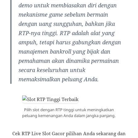
demo untuk membiasakan diri dengan
mekanisme game sebelum bermain
dengan uang sungguhan, bahkan jika
RTP-nya tinggi. RTP adalah alat yang
ampuh, tetapi harus gabungkan dengan
manajemen bankroll yang bijak dan
pemahaman akan dinamika permainan
secara keseluruhan untuk
memaksimalkan peluang Anda.
Pilih slot dengan RTP tinggi untuk meningkatkan
peluang kemenangan Anda dalam jangka panjang.
Cek RTP Live Slot Gacor pilihan Anda sekarang dan