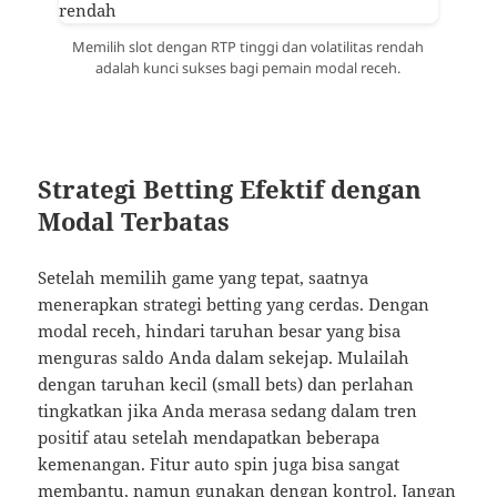
Memilih slot dengan RTP tinggi dan volatilitas rendah
adalah kunci sukses bagi pemain modal receh.
Strategi Betting Efektif dengan
Modal Terbatas
Setelah memilih game yang tepat, saatnya
menerapkan strategi betting yang cerdas. Dengan
modal receh, hindari taruhan besar yang bisa
menguras saldo Anda dalam sekejap. Mulailah
dengan taruhan kecil (small bets) dan perlahan
tingkatkan jika Anda merasa sedang dalam tren
positif atau setelah mendapatkan beberapa
kemenangan. Fitur auto spin juga bisa sangat
membantu, namun gunakan dengan kontrol. Jangan